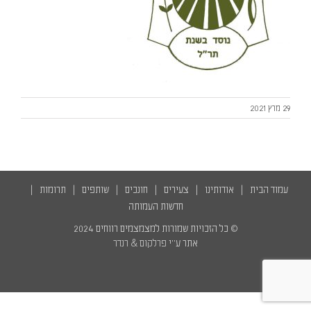
English
29 מרץ 2021
עמוד הבית
אודותינו
צעירים
חונכים
שותפים
תרומות
חדשות העמותה
© כל הזכויות שמורות למצמצמים רווחים 2024
אתר ע״י
פרלקום
&
רנדר