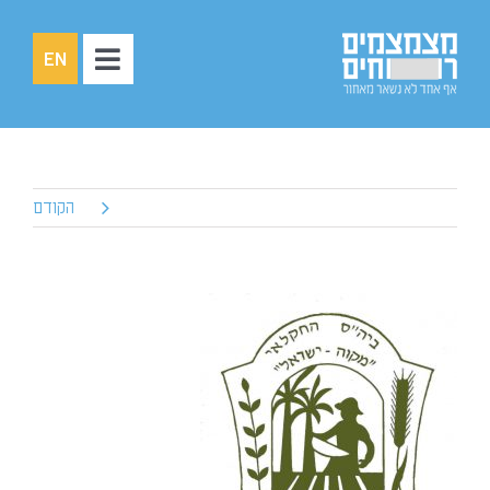
לג
תוכן
EN
Toggle
Navigation
עמוד הבית
אודותינו
סיפורי חונכויות
הקודם
צעירים
חונכים
שותפים
תרומות
צרו קשר