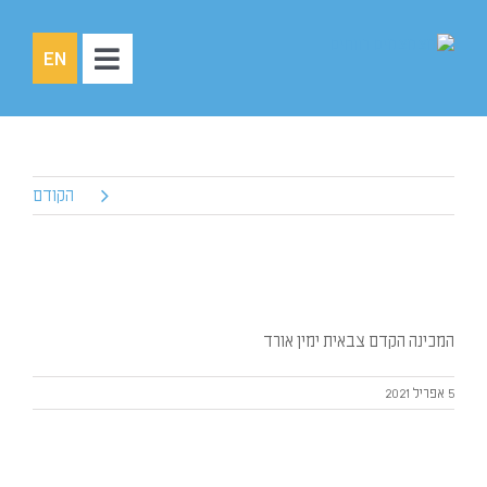
לג
תוכן
EN
Toggle
Navigation
עמוד הבית
אודותינו
הקודם
סיפורי חונכויות
צעירים
חונכים
המכינה הקדם צבאית ימין אורד
שותפים
5 אפריל 2021
תרומות
צרו קשר