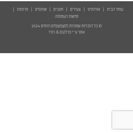
English
עמוד הבית
אודותינו
צעירים
חונכים
שותפים
תרומות
חדשות העמותה
© כל הזכויות שמורות למצמצמים רווחים 2024
אתר ע״י
פרלקום
&
רנדר