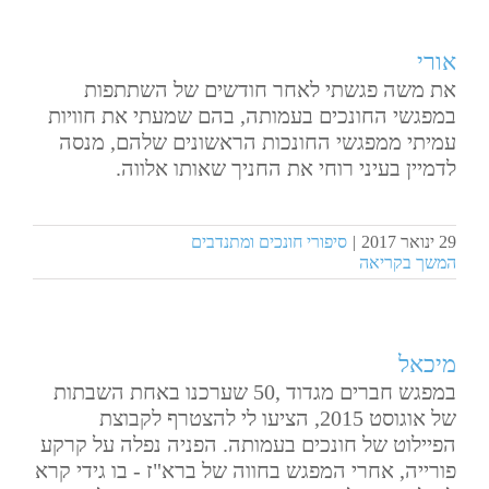
אורי
את​ ​משה​ ​פגשתי​ ​לאחר​ ​חודשים​ ​של​ ​השתתפות​ ​
במפגשי​ ​החונכים​ ​בעמותה,​ ​בהם​ ​שמעתי​ ​את​ ​חוויות​ ​
עמיתי ממפגשי​ ​החונכות​ ​הראשונים​ ​שלהם,​ ​מנסה​ ​
לדמיין​ ​בעיני​ ​רוחי​ ​את​ ​החניך​ ​שאותו​ ​אלווה.​
29 ינואר 2017
|
סיפורי חונכים ומתנדבים
המשך בקריאה
מיכאל
במפגש חברים מגדוד ,50 שערכנו באחת השבתות
של אוגוסט 2015, הציעו לי להצטרף לקבוצת
הפיילוט של חונכים בעמותה. הפניה נפלה על קרקע
פורייה, אחרי המפגש בחווה של ברא"ז - בו גידי קרא