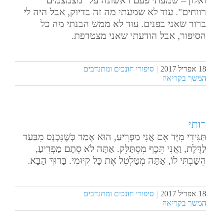
ואלון – שמעתי פעם ראשונה על "מצמצמים
English
רווחים". עוד לא שמעתי מה זה בדיוק, אבל היה לי
ברור שאני בפנים. עוד לא ממש הבנתי מה כל
הסיפור, אבל הודעתי שאני מצטרפת.
18 אפריל 2017
|
סיפורי חונכים ומתנדבים
המשך בקריאה
רותי
תַּגִּידִי מִיָּד אִם אֲנִי מַפְרִיעַ, הוּא אָמַר כְּשֶׁנִּכְנָס מִבַּעַד
לַדֶּלֶת, וַאֲנִי תֵּכֶף מִסְתַּלֵּק. אַתָּה לֹא סְתָם מַפְרִיעַ,
הֵשַׁבְתִּי לוֹ, אַתָּה מְטַלְטֵל אֶת כָּל קִיוּמִי. בָּרוּךְ הַבָּא.
18 אפריל 2017
|
סיפורי חונכים ומתנדבים
המשך בקריאה