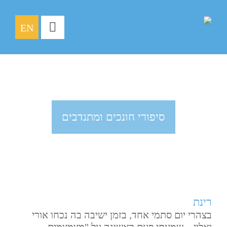
לג
תוכן
EN
Toggle
Navigation
עמוד הבית
אודותינו
סיפורי חונכויות
סיפורי חונכים ומתנדבים
צעירים
חונכים
שותפים
תרומות
רינת
צרו קשר
בצהרי יום סתמי אחד, בזמן ישיבה בה נכחו אורי