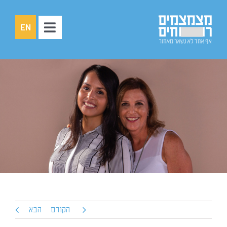
לג
תוכן
EN
Toggle
Navigation
עמוד הבית
אודותינו
סיפורי חונכויות
צעירים
חונכים
שותפים
תרומות
הקודם
הבא
צרו קשר