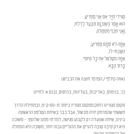
English
תַּגִּידִי מִיָּד אִם אֲנִי מַפְרִיעַ,
הוּא אָמַר כְּשֶׁנִּכְנָס מִבַּעַד לַדֶּלֶת,
וַאֲנִי תֵּכֶף מִסְתַּלֵּק.
אַתָּה לֹא סְתָם מַפְרִיעַ,
הֵשַׁבְתִּי לוֹ,
אַתָּה מְטַלְטֵל אֶת כָּל קִיוּמִי.
בָּרוּךְ הַבָּא.
(אווה קילפי / הפרפר חוצה את הכביש)
כך, בנימוס, באדיבות, בעדינות, בהיסוס, נכנס א' לחיינו.
מקום מגורינו רחוק ממקום מגוריו ביותר מ-100 ק"מ, ובתחילת הדרך
חששתי שהמרחק יהיה מכשול, אבל כבר בשיחת הטלפון הראשונה
בינינו, שיחה שנועדה רק לקבוע פגישה, למדתי ממנו שלהפך – משוכה
היא רק סיבה טובה להרים את הרגליים גבוה יותר, משוכה היא התחלה