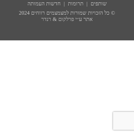
שותפים
תרומות
חדשות העמותה
English
© כל הזכויות שמורות למצמצמים רווחים 2024
אתר ע״י
פרלקום
&
רנדר